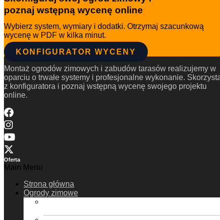
poznaj wstępną wycenę online
Wybierz system, wymiary i dodatki. Otrzymaj szacunkową
wycenę w PDF w kilka minut.
KONFIGURATOR WYCENY
Montaż ogrodów zimowych i zabudów tarasów realizujemy w
oparciu o trwałe systemy i profesjonalne wykonanie. Skorzysta
z konfiguratora i poznaj wstępną wycenę swojego projektu
online.
Oferta
Main Menu
Strona główna
Ogrody zimowe
Ogrody Zimowe ProExpert – dach
poliwęglanowy
Ogrody Zimowe ProExpert Plus – dach