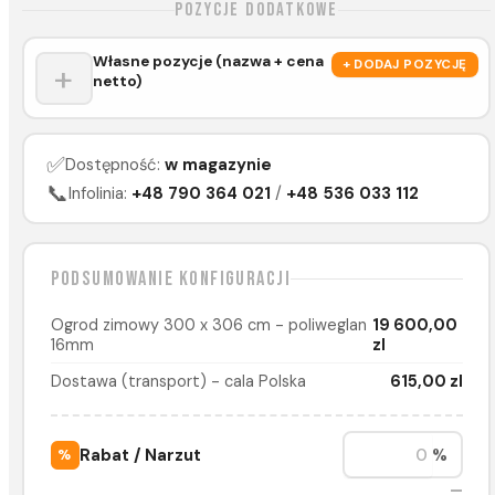
Pozycje dodatkowe
Własne pozycje (nazwa + cena
+
+ DODAJ POZYCJĘ
netto)
✅
Dostępność:
w magazynie
📞
Infolinia:
+48 790 364 021
/
+48 536 033 112
Podsumowanie konfiguracji
Ogrod zimowy 300 x 306 cm - poliweglan
19 600,00
16mm
zl
Dostawa (transport) - cala Polska
615,00 zl
Rabat / Narzut
%
%
—