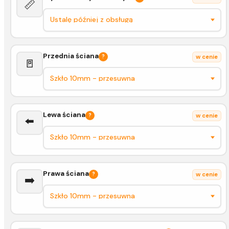
📏
Przednia ściana
?
w cenie
🚪
Lewa ściana
?
w cenie
⬅️
Prawa ściana
?
w cenie
➡️