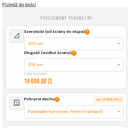
Przejdź do treści
Podstawowe parametry
Szerokość (od ściany do słupa)
?
📐
Długość (wzdłuż ściany)
?
Cena bazowa
19 600,00 zl
Pokrycie dachu
?
od +2 800,00 zl
🪟