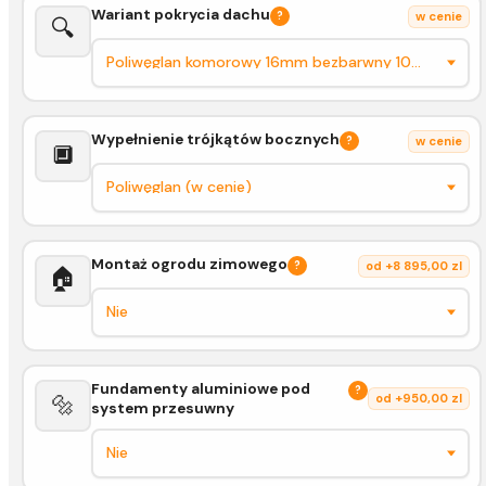
Wariant pokrycia dachu
?
w cenie
🔍
Wypełnienie trójkątów bocznych
?
w cenie
🔲
Montaż ogrodu zimowego
?
od +8 895,00 zl
🏠
Fundamenty aluminiowe pod
?
🔩
od +950,00 zl
system przesuwny