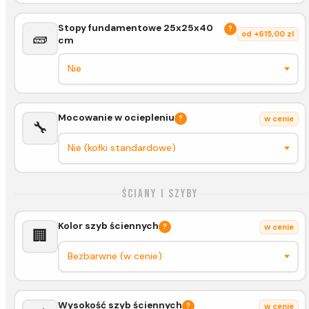
Stopy fundamentowe 25x25x40
?
🧱
od +615,00 zl
cm
Mocowanie w ociepleniu
?
w cenie
🔧
Ściany i szyby
Kolor szyb ściennych
?
w cenie
🏢
Wysokość szyb ściennych
?
w cenie