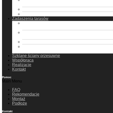
poliwęglanowy
Ogrody Zimowe ProExpert – dach szklany
Ogrody Zimowe ProExpert Plus – dach szklany
Zadaszenia tarasów
Zadaszenia tarasów ProExpert – dach
poliwęglanowy
Zadaszenia tarasów ProExpert Plus – dach
poliwęglanowy
Zadaszenie tarasów ProExpert – dach szklany
Zadaszenia tarasów ProExpert Plus – dach
szklany
Szklane ściany przesuwne
Współpraca
Realizacje
Kontakt
Pomoc
Main Menu
FAQ
Rekomendacje
Montaż
Podłoże
Kontakt