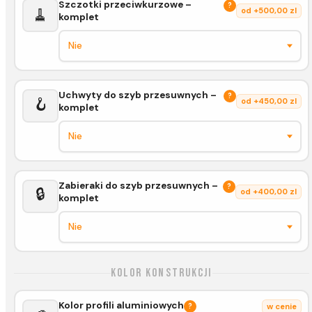
Szczotki przeciwkurzowe –
?
🧹
od +500,00 zl
komplet
Uchwyty do szyb przesuwnych –
?
🪝
od +450,00 zl
komplet
Zabieraki do szyb przesuwnych –
?
🔒
od +400,00 zl
komplet
Kolor konstrukcji
Kolor profili aluminiowych
?
w cenie