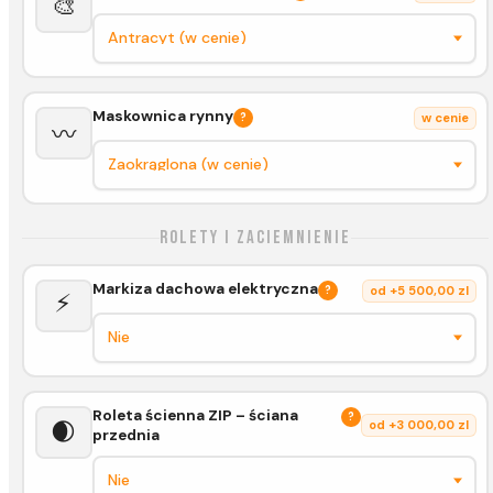
🎨
Maskownica rynny
?
w cenie
〰️
Rolety i zaciemnienie
Markiza dachowa elektryczna
?
od +5 500,00 zl
⚡
Roleta ścienna ZIP – ściana
?
🌒
od +3 000,00 zl
przednia