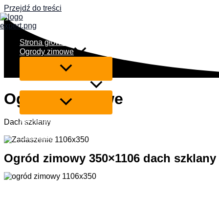
Przejdź do treści
Strona główna
Ogrody zimowe
Zadaszenia tarasów
Ogrody Zimowe
Szklane ściany przesuwne
Dach szklany
Współpraca
Realizacje
Kontakt
Ogród zimowy 350×1106 dach szklany