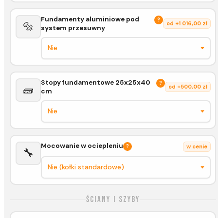
Fundamenty aluminiowe pod
?
🔩
od +1 016,00 zl
system przesuwny
Stopy fundamentowe 25x25x40
?
🧱
od +500,00 zl
cm
Mocowanie w ociepleniu
?
w cenie
🔧
Ściany i szyby