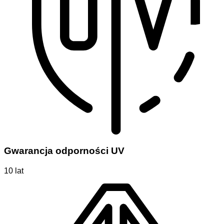
Gwarancja odporności UV
10 lat