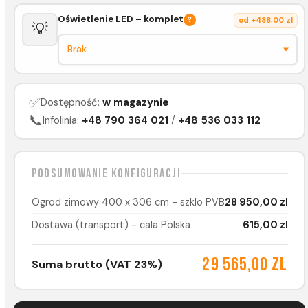
Oświetlenie LED – komplet
?
od +488,00 zl
💡
✅
Dostępność:
w magazynie
📞
Infolinia:
+48 790 364 021
/
+48 536 033 112
Podsumowanie konfiguracji
Ogrod zimowy 400 x 306 cm - szklo PVB
28 950,00 zl
Dostawa (transport) - cala Polska
615,00 zl
29 565,00 zl
Suma brutto (VAT 23%)