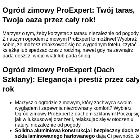
Ogród zimowy ProExpert: Twój taras,
Twoja oaza przez cały rok!
Marzysz o tym, żeby korzystać z tarasu niezależnie od pogod
Z naszym ogrodem zimowym ProExpert to możliwe! Wyobraź
sobie, że możesz relaksować się na wygodnym fotelu, czytać
książkę lub spędzać czas z rodziną, nawet gdy na zewnątrz
pada deszcz, wieje wiatr lub pada śnieg.
Ogród zimowy ProExpert (Dach
Szklany): Elegancja i prestiż przez cał
rok
Marzysz o ogrodzie zimowym, który zachwyca swoim
wyglądem i zapewnia niezrównany komfort? Wybierz
Ogród zimowy ProExpert z dachem szklanym! Poczuj si
jak w luksusowej oranżerii, relaksując się w otoczeniu
natury, niezależnie od pogody.
Solidna aluminiowa konstrukcja
i
bezpieczny dach z
szkła laminowanego hartowanego
dają Ci pewność, ż