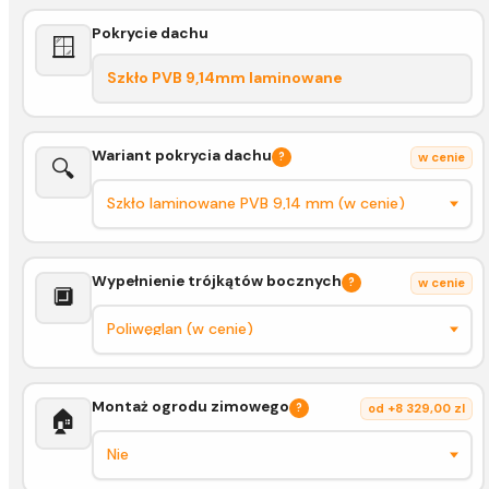
Pokrycie dachu
🪟
Szkło PVB 9,14mm laminowane
Wariant pokrycia dachu
?
w cenie
🔍
Wypełnienie trójkątów bocznych
?
w cenie
🔲
Montaż ogrodu zimowego
?
od +8 329,00 zl
🏠