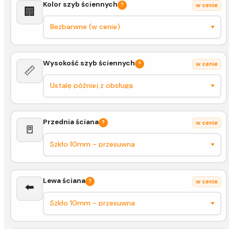
Kolor szyb ściennych
?
w cenie
🏢
Wysokość szyb ściennych
?
w cenie
📏
Przednia ściana
?
w cenie
🚪
Lewa ściana
?
w cenie
⬅️