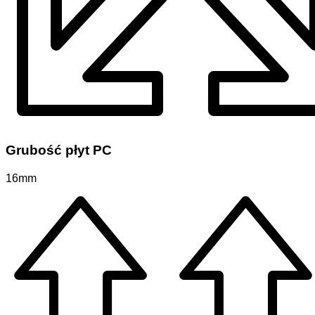
Grubość płyt PC
16mm