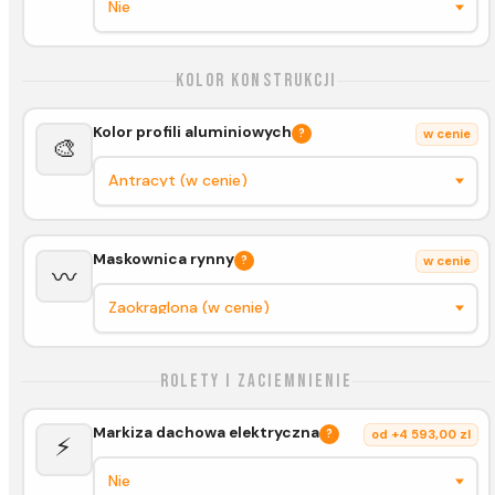
Kolor konstrukcji
Kolor profili aluminiowych
?
w cenie
🎨
Maskownica rynny
?
w cenie
〰️
Rolety i zaciemnienie
Markiza dachowa elektryczna
?
od +4 593,00 zl
⚡