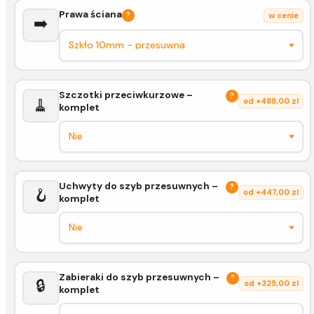
Prawa ściana
?
w cenie
➡️
Szczotki przeciwkurzowe –
?
🧹
od +488,00 zl
komplet
Uchwyty do szyb przesuwnych –
?
🪝
od +447,00 zl
komplet
Zabieraki do szyb przesuwnych –
?
🔒
od +325,00 zl
komplet