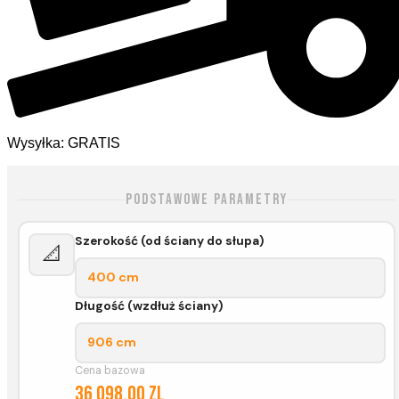
Wysyłka: GRATIS
Podstawowe parametry
Szerokość (od ściany do słupa)
📐
400 cm
Długość (wzdłuż ściany)
906 cm
Cena bazowa
36 098,00 zl