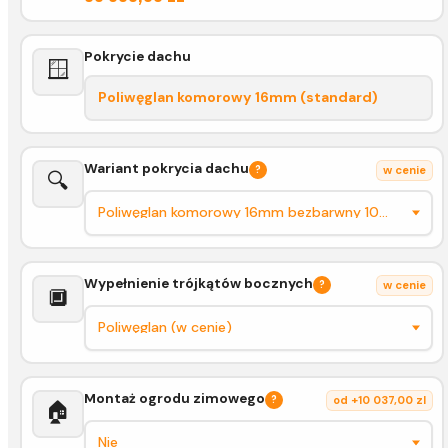
Pokrycie dachu
🪟
Poliwęglan komorowy 16mm (standard)
Wariant pokrycia dachu
?
w cenie
🔍
Wypełnienie trójkątów bocznych
?
w cenie
🔲
Montaż ogrodu zimowego
?
od +10 037,00 zl
🏠