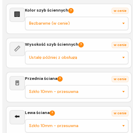
Kolor szyb ściennych
?
w cenie
🏢
Wysokość szyb ściennych
?
w cenie
📏
Przednia ściana
?
w cenie
🚪
Lewa ściana
?
w cenie
⬅️