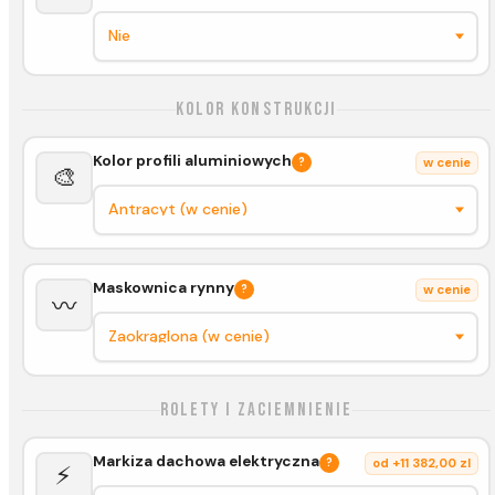
Kolor konstrukcji
Kolor profili aluminiowych
?
w cenie
🎨
Maskownica rynny
?
w cenie
〰️
Rolety i zaciemnienie
Markiza dachowa elektryczna
?
od +11 382,00 zl
⚡