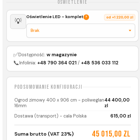
Oświetlenie
Oświetlenie LED – komplet
?
od +1 220,00 zl
💡
✅
Dostępność:
w magazynie
📞
Infolinia:
+48 790 364 021
/
+48 536 033 112
Podsumowanie konfiguracji
Ogrod zimowy 400 x 906 cm - poliweglan
44 400,00
16mm
zl
Dostawa (transport) - cala Polska
615,00 zl
45 015,00 zl
Suma brutto (VAT 23%)