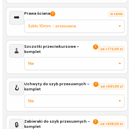
Prawa ściana
?
w cenie
➡️
Szczotki przeciwkurzowe –
?
🧹
od +772,00 zl
komplet
Uchwyty do szyb przesuwnych –
?
🪝
od +691,00 zl
komplet
Zabieraki do szyb przesuwnych –
?
🔒
od +528,00 zl
komplet