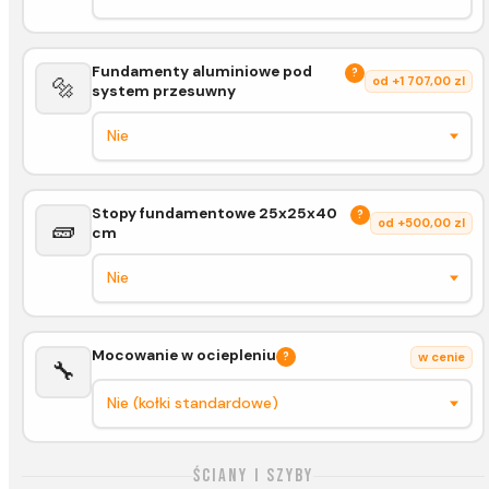
Fundamenty aluminiowe pod
?
🔩
od +1 707,00 zl
system przesuwny
Stopy fundamentowe 25x25x40
?
🧱
od +500,00 zl
cm
Mocowanie w ociepleniu
?
w cenie
🔧
Ściany i szyby