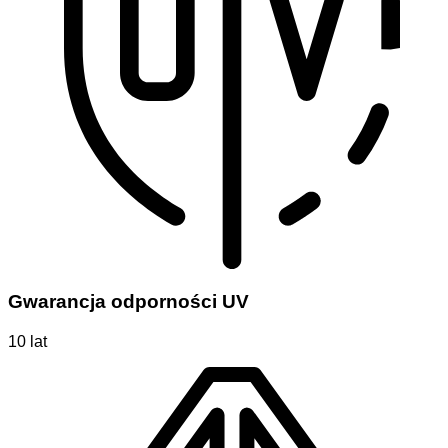
Gwarancja odporności UV
10 lat