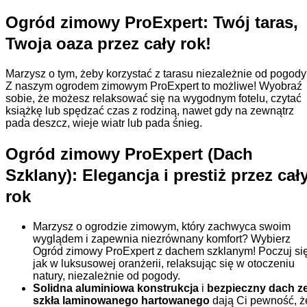
Ogród zimowy ProExpert: Twój taras,
Twoja oaza przez cały rok!
Marzysz o tym, żeby korzystać z tarasu niezależnie od pogod
Z naszym ogrodem zimowym ProExpert to możliwe! Wyobraź
sobie, że możesz relaksować się na wygodnym fotelu, czytać
książkę lub spędzać czas z rodziną, nawet gdy na zewnątrz
pada deszcz, wieje wiatr lub pada śnieg.
Ogród zimowy ProExpert (Dach
Szklany): Elegancja i prestiż przez cał
rok
Marzysz o ogrodzie zimowym, który zachwyca swoim
wyglądem i zapewnia niezrównany komfort? Wybierz
Ogród zimowy ProExpert z dachem szklanym! Poczuj si
jak w luksusowej oranżerii, relaksując się w otoczeniu
natury, niezależnie od pogody.
Solidna aluminiowa konstrukcja
i
bezpieczny dach z
szkła laminowanego hartowanego
dają Ci pewność, ż