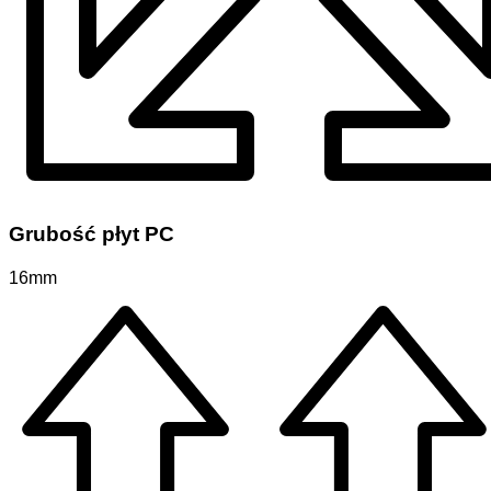
Grubość płyt PC
16mm