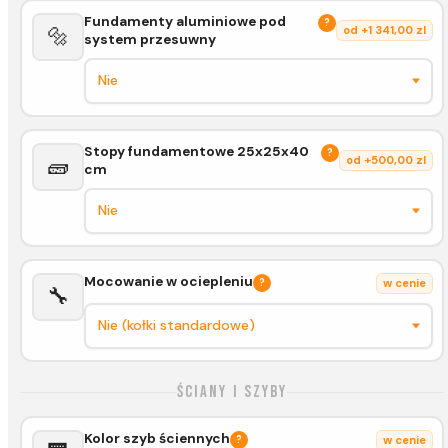
Fundamenty aluminiowe pod
?
🔩
od +1 341,00 zl
system przesuwny
Stopy fundamentowe 25x25x40
?
🧱
od +500,00 zl
cm
Mocowanie w ociepleniu
?
w cenie
🔧
Ściany i szyby
Kolor szyb ściennych
?
w cenie