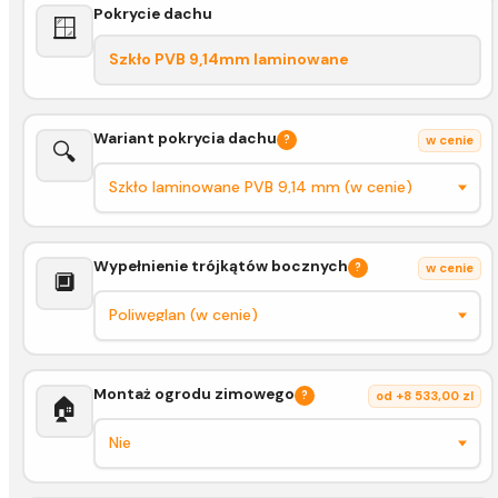
Pokrycie dachu
🪟
Szkło PVB 9,14mm laminowane
Wariant pokrycia dachu
?
w cenie
🔍
Wypełnienie trójkątów bocznych
?
w cenie
🔲
Montaż ogrodu zimowego
?
od +8 533,00 zl
🏠