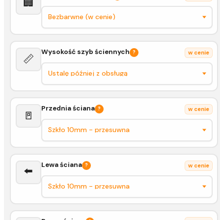
🏢
Wysokość szyb ściennych
?
w cenie
📏
Przednia ściana
?
w cenie
🚪
Lewa ściana
?
w cenie
⬅️