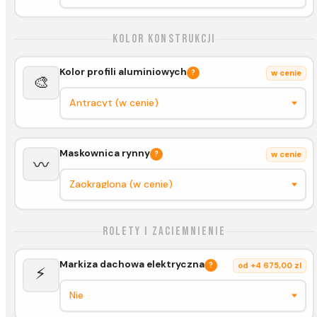
Kolor konstrukcji
Kolor profili aluminiowych
?
w cenie
🎨
Maskownica rynny
?
w cenie
〰️
Rolety i zaciemnienie
Markiza dachowa elektryczna
?
od +4 675,00 zl
⚡