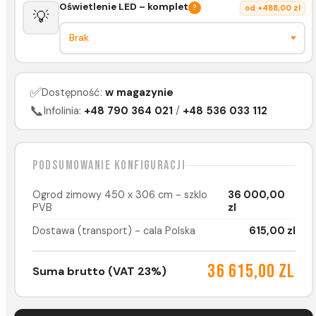
Oświetlenie LED – komplet
?
od +488,00 zl
💡
✅
Dostępność:
w magazynie
📞
Infolinia:
+48 790 364 021
/
+48 536 033 112
Podsumowanie konfiguracji
Ogrod zimowy 450 x 306 cm - szklo
36 000,00
PVB
zl
Dostawa (transport) - cala Polska
615,00 zl
36 615,00 zl
Suma brutto (VAT 23%)