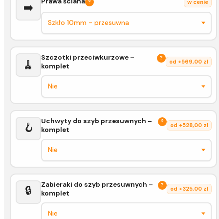
Prawa ściana
?
w cenie
➡️
Szczotki przeciwkurzowe –
?
🧹
od +569,00 zl
komplet
Uchwyty do szyb przesuwnych –
?
🪝
od +528,00 zl
komplet
Zabieraki do szyb przesuwnych –
?
🔒
od +325,00 zl
komplet