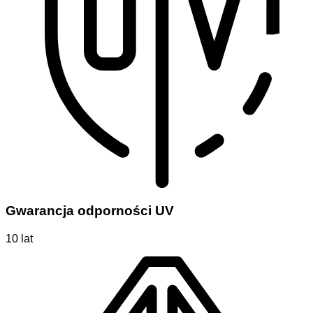
Gwarancja odporności UV
10 lat