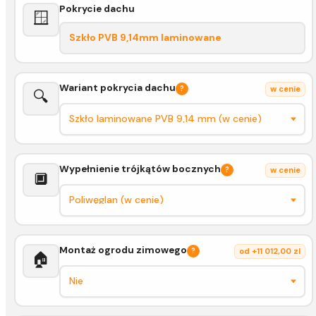
Pokrycie dachu
🪟
Szkło PVB 9,14mm laminowane
Wariant pokrycia dachu
?
w cenie
🔍
Wypełnienie trójkątów bocznych
?
w cenie
🔲
Montaż ogrodu zimowego
?
od +11 012,00 zl
🏠