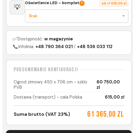
Oświetlenie LED – komplet
?
od +1 016,00 zl
💡
✅
Dostępność:
w magazynie
📞
Infolinia:
+48 790 364 021
/
+48 536 033 112
Podsumowanie konfiguracji
Ogrod zimowy 450 x 706 cm - szklo
60 750,00
PVB
zl
Dostawa (transport) - cala Polska
615,00 zl
61 365,00 zl
Suma brutto (VAT 23%)