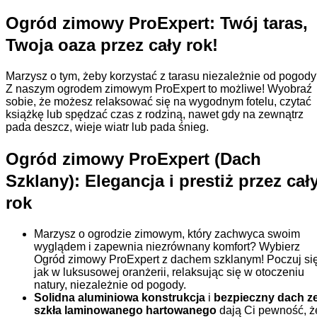
Ogród zimowy ProExpert: Twój taras,
Twoja oaza przez cały rok!
Marzysz o tym, żeby korzystać z tarasu niezależnie od pogod
Z naszym ogrodem zimowym ProExpert to możliwe! Wyobraź
sobie, że możesz relaksować się na wygodnym fotelu, czytać
książkę lub spędzać czas z rodziną, nawet gdy na zewnątrz
pada deszcz, wieje wiatr lub pada śnieg.
Ogród zimowy ProExpert (Dach
Szklany): Elegancja i prestiż przez cał
rok
Marzysz o ogrodzie zimowym, który zachwyca swoim
wyglądem i zapewnia niezrównany komfort? Wybierz
Ogród zimowy ProExpert z dachem szklanym! Poczuj si
jak w luksusowej oranżerii, relaksując się w otoczeniu
natury, niezależnie od pogody.
Solidna aluminiowa konstrukcja
i
bezpieczny dach z
szkła laminowanego hartowanego
dają Ci pewność, ż