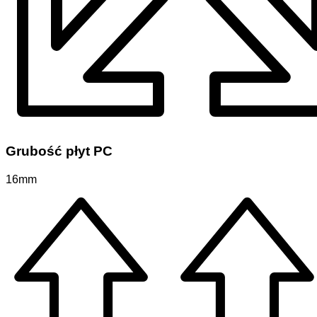
Grubość płyt PC
16mm