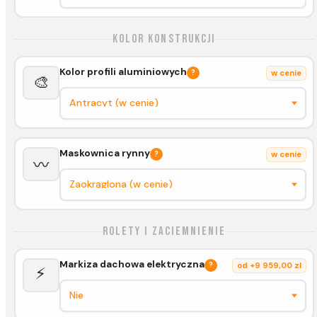
Kolor konstrukcji
Kolor profili aluminiowych
?
w cenie
🎨
Maskownica rynny
?
w cenie
〰️
Rolety i zaciemnienie
Markiza dachowa elektryczna
?
od +9 959,00 zl
⚡