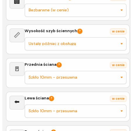
🏢
Wysokość szyb ściennych
?
w cenie
📏
Przednia ściana
?
w cenie
🚪
Lewa ściana
?
w cenie
⬅️