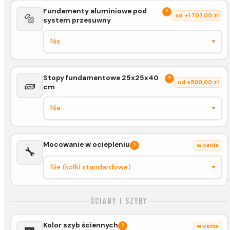
Fundamenty aluminiowe pod
?
🔩
od +1 707,00 zl
system przesuwny
Stopy fundamentowe 25x25x40
?
🧱
od +500,00 zl
cm
Mocowanie w ociepleniu
?
w cenie
🔧
Ściany i szyby
Kolor szyb ściennych
?
w cenie