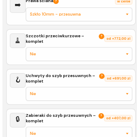
Prawa ściana
?
w cenie
➡️
Szczotki przeciwkurzowe –
?
🧹
od +772,00 zl
komplet
Uchwyty do szyb przesuwnych –
?
🪝
od +691,00 zl
komplet
Zabieraki do szyb przesuwnych –
?
🔒
od +407,00 zl
komplet