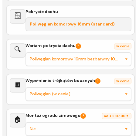
Pokrycie dachu
🪟
Poliwęglan komorowy 16mm (standard)
Wariant pokrycia dachu
?
w cenie
🔍
Wypełnienie trójkątów bocznych
?
w cenie
🔲
Montaż ogrodu zimowego
?
od +8 817,00 zl
🏠