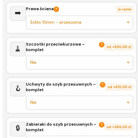
Prawa ściana
?
w cenie
➡️
Szczotki przeciwkurzowe –
?
🧹
od +650,00 zl
komplet
Uchwyty do szyb przesuwnych –
?
🪝
od +610,00 zl
komplet
Zabieraki do szyb przesuwnych –
?
🔒
od +366,00 zl
komplet