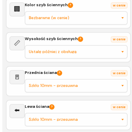
Kolor szyb ściennych
?
w cenie
🏢
Wysokość szyb ściennych
?
w cenie
📏
Przednia ściana
?
w cenie
🚪
Lewa ściana
?
w cenie
⬅️