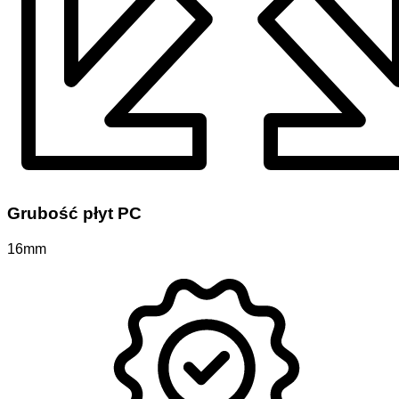
Grubość płyt PC
16mm