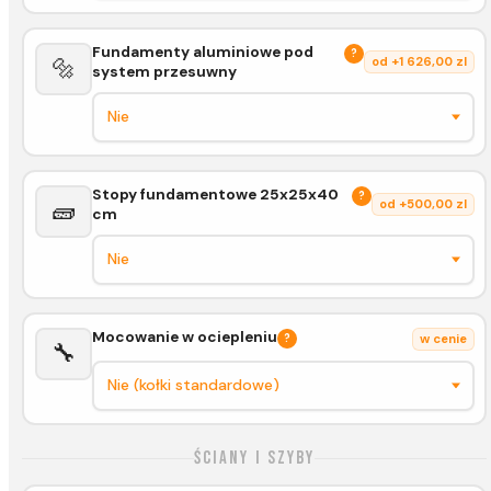
Fundamenty aluminiowe pod
?
🔩
od +1 626,00 zl
system przesuwny
Stopy fundamentowe 25x25x40
?
🧱
od +500,00 zl
cm
Mocowanie w ociepleniu
?
w cenie
🔧
Ściany i szyby