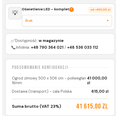
Oświetlenie LED – komplet
?
od +691,00 zl
💡
✅
Dostępność:
w magazynie
📞
Infolinia:
+48 790 364 021
/
+48 536 033 112
Podsumowanie konfiguracji
Ogrod zimowy 500 x 506 cm - poliweglan
41 000,00
16mm
zl
Dostawa (transport) - cala Polska
615,00 zl
41 615,00 zl
Suma brutto (VAT 23%)