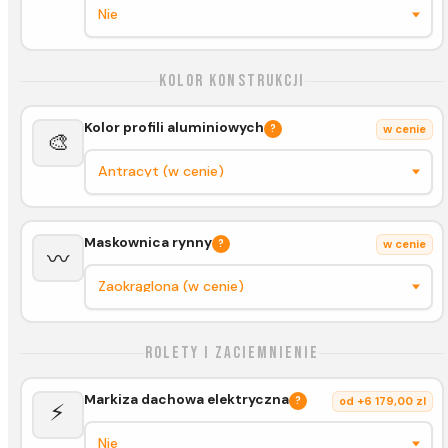
Kolor konstrukcji
Kolor profili aluminiowych
?
w cenie
🎨
Maskownica rynny
?
w cenie
〰️
Rolety i zaciemnienie
Markiza dachowa elektryczna
?
od +6 179,00 zl
⚡