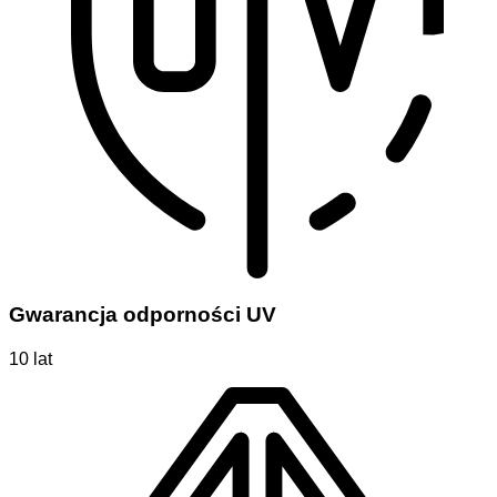
Gwarancja odporności UV
10 lat