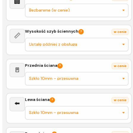
🏢
Wysokość szyb ściennych
?
w cenie
📏
Przednia ściana
?
w cenie
🚪
Lewa ściana
?
w cenie
⬅️