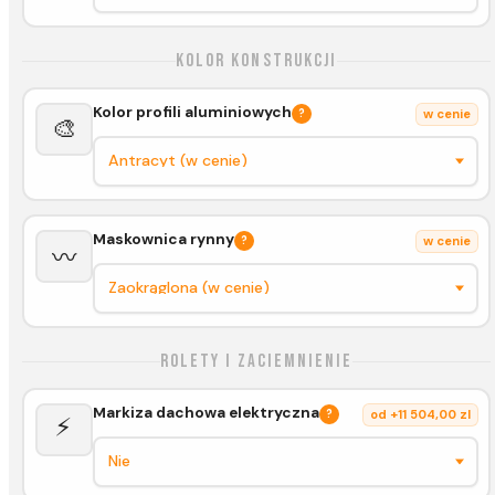
Kolor konstrukcji
Kolor profili aluminiowych
?
w cenie
🎨
Maskownica rynny
?
w cenie
〰️
Rolety i zaciemnienie
Markiza dachowa elektryczna
?
od +11 504,00 zl
⚡