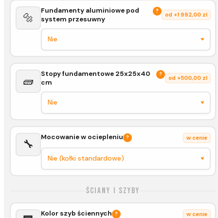
Fundamenty aluminiowe pod
?
🔩
od +1 992,00 zl
system przesuwny
Stopy fundamentowe 25x25x40
?
🧱
od +500,00 zl
cm
Mocowanie w ociepleniu
?
w cenie
🔧
Ściany i szyby
Kolor szyb ściennych
?
w cenie