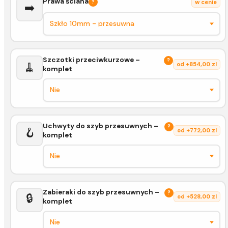
Prawa ściana
?
w cenie
➡️
Szczotki przeciwkurzowe –
?
🧹
od +854,00 zl
komplet
Uchwyty do szyb przesuwnych –
?
🪝
od +772,00 zl
komplet
Zabieraki do szyb przesuwnych –
?
🔒
od +528,00 zl
komplet