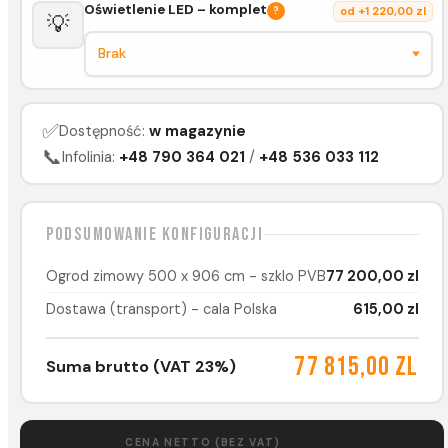
Oświetlenie LED – komplet
?
od +1 220,00 zl
💡
✅
Dostępność:
w magazynie
📞
Infolinia:
+48 790 364 021
/
+48 536 033 112
Podsumowanie konfiguracji
Ogrod zimowy 500 x 906 cm - szklo PVB
77 200,00 zl
Dostawa (transport) - cala Polska
615,00 zl
77 815,00 zl
Suma brutto (VAT 23%)
CENA NETTO (BEZ VAT)