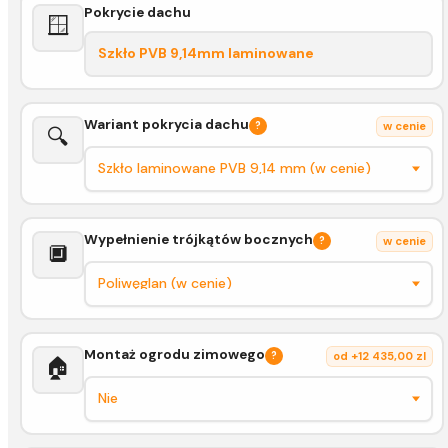
Pokrycie dachu
🪟
Szkło PVB 9,14mm laminowane
Wariant pokrycia dachu
?
w cenie
🔍
Wypełnienie trójkątów bocznych
?
w cenie
🔲
Montaż ogrodu zimowego
?
od +12 435,00 zl
🏠