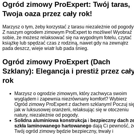
Ogród zimowy ProExpert: Twój taras,
Twoja oaza przez cały rok!
Marzysz o tym, żeby korzystać z tarasu niezależnie od pogod
Z naszym ogrodem zimowym ProExpert to możliwe! Wyobraź
sobie, że możesz relaksować się na wygodnym fotelu, czytać
książkę lub spędzać czas z rodziną, nawet gdy na zewnątrz
pada deszcz, wieje wiatr lub pada śnieg.
Ogród zimowy ProExpert (Dach
Szklany): Elegancja i prestiż przez cał
rok
Marzysz o ogrodzie zimowym, który zachwyca swoim
wyglądem i zapewnia niezrównany komfort? Wybierz
Ogród zimowy ProExpert z dachem szklanym! Poczuj si
jak w luksusowej oranżerii, relaksując się w otoczeniu
natury, niezależnie od pogody.
Solidna aluminiowa konstrukcja
i
bezpieczny dach z
szkła laminowanego hartowanego
dają Ci pewność, ż
Twój ogród zimowy będzie bezpieczny, trwały i