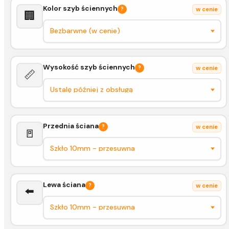
Kolor szyb ściennych
?
w cenie
🏢
Wysokość szyb ściennych
?
w cenie
📏
Przednia ściana
?
w cenie
🚪
Lewa ściana
?
w cenie
⬅️