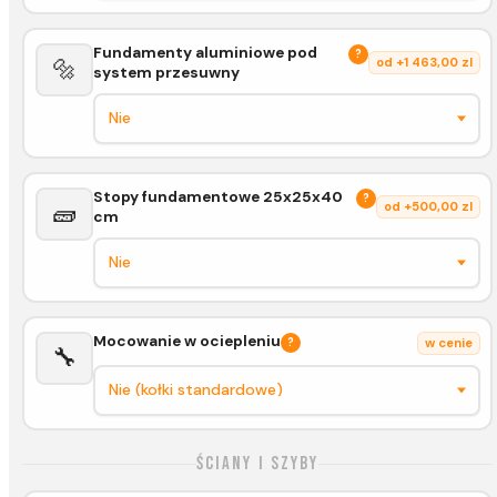
Fundamenty aluminiowe pod
?
🔩
od +1 463,00 zl
system przesuwny
Stopy fundamentowe 25x25x40
?
🧱
od +500,00 zl
cm
Mocowanie w ociepleniu
?
w cenie
🔧
Ściany i szyby