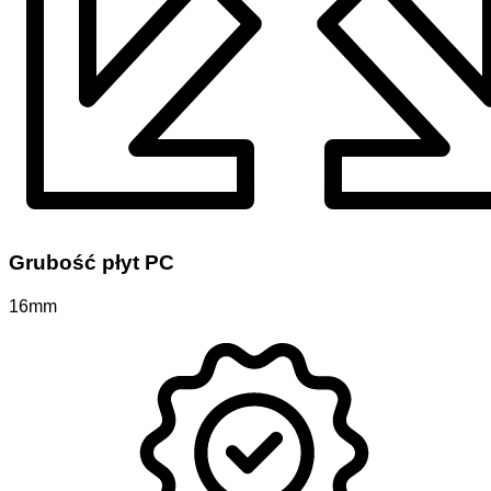
Grubość płyt PC
16mm