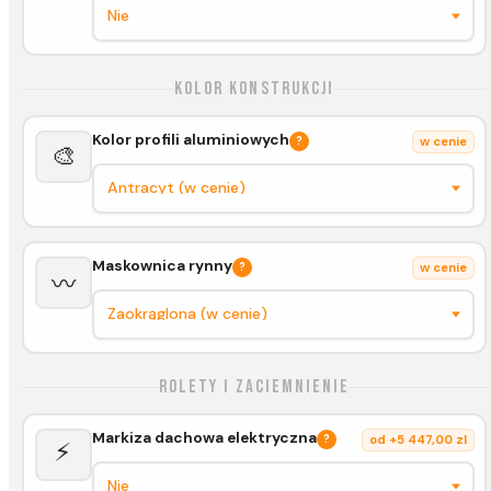
Kolor konstrukcji
Kolor profili aluminiowych
?
w cenie
🎨
Maskownica rynny
?
w cenie
〰️
Rolety i zaciemnienie
Markiza dachowa elektryczna
?
od +5 447,00 zl
⚡