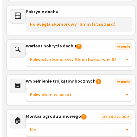
Pokrycie dachu
🪟
Poliwęglan komorowy 16mm (standard)
Wariant pokrycia dachu
?
w cenie
🔍
Wypełnienie trójkątów bocznych
?
w cenie
🔲
Montaż ogrodu zimowego
?
od +9 427,00 zl
🏠