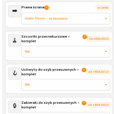
Prawa ściana
?
w cenie
➡️
Szczotki przeciwkurzowe –
?
🧹
od +610,00 zl
komplet
Uchwyty do szyb przesuwnych –
?
🪝
od +569,00 zl
komplet
Zabieraki do szyb przesuwnych –
?
🔒
od +366,00 zl
komplet