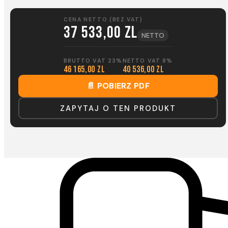
CENA NETTO (BEZ VAT)
37 533,00 zl
NETTO
BRUTTO VAT 23%
NETTO VAT 8%
46 165,00 zl
40 536,00 zl
📄 POBIERZ PDF
ZAPYTAJ O TEN PRODUKT