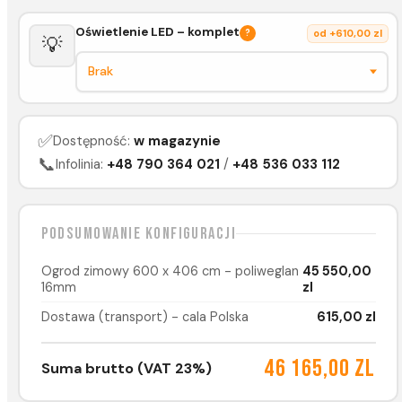
Oświetlenie LED – komplet
?
od +610,00 zl
💡
✅
Dostępność:
w magazynie
📞
Infolinia:
+48 790 364 021
/
+48 536 033 112
Podsumowanie konfiguracji
Ogrod zimowy 600 x 406 cm - poliweglan
45 550,00
16mm
zl
Dostawa (transport) - cala Polska
615,00 zl
46 165,00 zl
Suma brutto (VAT 23%)