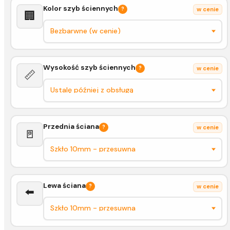
Kolor szyb ściennych
?
w cenie
🏢
Wysokość szyb ściennych
?
w cenie
📏
Przednia ściana
?
w cenie
🚪
Lewa ściana
?
w cenie
⬅️