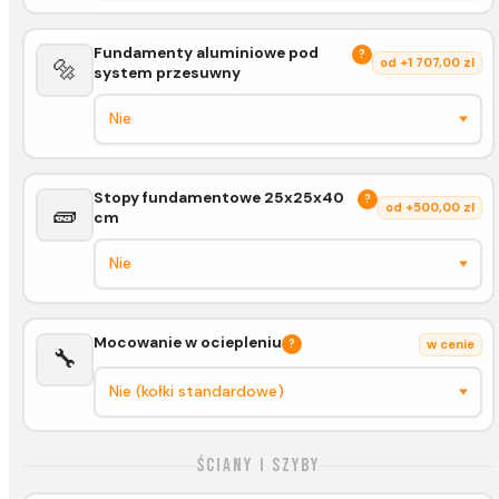
Fundamenty aluminiowe pod
?
🔩
od +1 707,00 zl
system przesuwny
Stopy fundamentowe 25x25x40
?
🧱
od +500,00 zl
cm
Mocowanie w ociepleniu
?
w cenie
🔧
Ściany i szyby