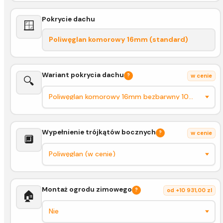
Pokrycie dachu
🪟
Poliwęglan komorowy 16mm (standard)
Wariant pokrycia dachu
?
w cenie
🔍
Wypełnienie trójkątów bocznych
?
w cenie
🔲
Montaż ogrodu zimowego
?
od +10 931,00 zl
🏠