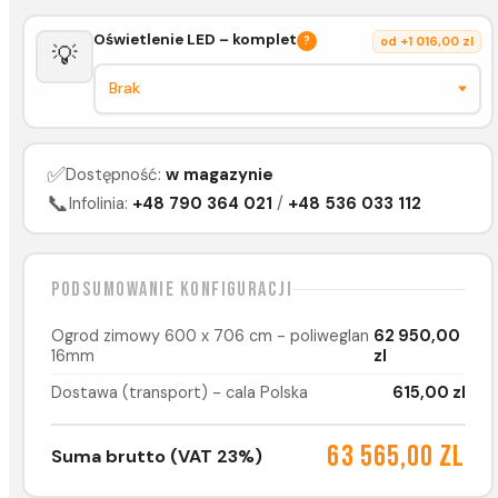
Oświetlenie LED – komplet
?
od +1 016,00 zl
💡
✅
Dostępność:
w magazynie
📞
Infolinia:
+48 790 364 021
/
+48 536 033 112
Podsumowanie konfiguracji
Ogrod zimowy 600 x 706 cm - poliweglan
62 950,00
16mm
zl
Dostawa (transport) - cala Polska
615,00 zl
63 565,00 zl
Suma brutto (VAT 23%)