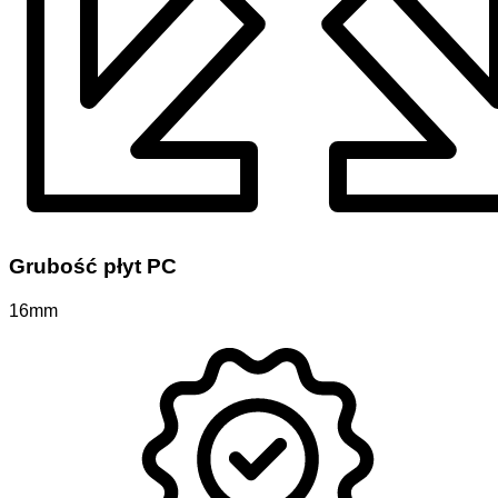
Grubość płyt PC
16mm