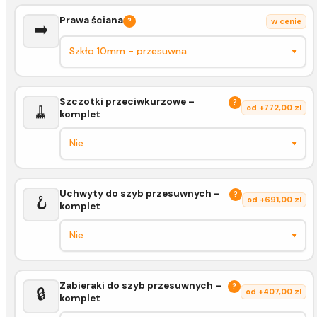
Prawa ściana
?
w cenie
➡️
Szczotki przeciwkurzowe –
?
🧹
od +772,00 zl
komplet
Uchwyty do szyb przesuwnych –
?
🪝
od +691,00 zl
komplet
Zabieraki do szyb przesuwnych –
?
🔒
od +407,00 zl
komplet