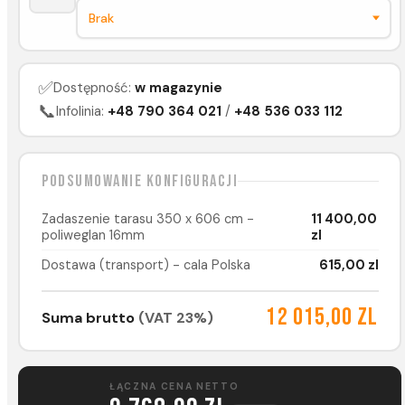
✅
Dostępność:
w magazynie
📞
Infolinia:
+48 790 364 021
/
+48 536 033 112
Podsumowanie konfiguracji
Zadaszenie tarasu 350 x 606 cm -
11 400,00
poliweglan 16mm
zl
Dostawa (transport) - cala Polska
615,00 zl
12 015,00 zl
Suma brutto
(VAT 23%)
ŁĄCZNA CENA NETTO