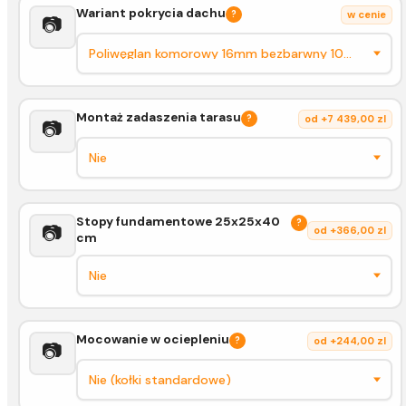
Wariant pokrycia dachu
?
w cenie
📷
Montaż zadaszenia tarasu
?
od +7 439,00 zl
📷
Stopy fundamentowe 25x25x40
?
📷
od +366,00 zl
cm
Mocowanie w ociepleniu
?
od +244,00 zl
📷