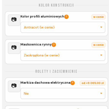
Kolor konstrukcji
Kolor profili aluminiowych
?
w cenie
📷
Maskownica rynny
?
w cenie
📷
Rolety i zaciemnienie
Markiza dachowa elektryczna
?
od +9 065,00 zl
📷