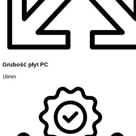
Grubość płyt PC
16mm