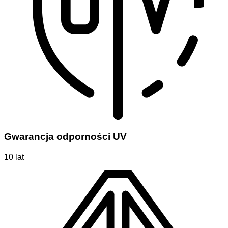
Gwarancja odporności UV
10 lat