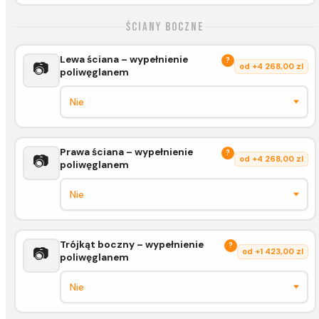
Ściany boczne
Lewa ściana – wypełnienie
?
📷
od +4 268,00 zl
poliwęglanem
Prawa ściana – wypełnienie
?
📷
od +4 268,00 zl
poliwęglanem
Trójkąt boczny – wypełnienie
?
📷
od +1 423,00 zl
poliwęglanem