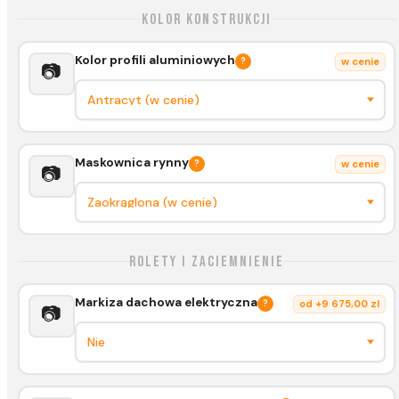
Kolor konstrukcji
Kolor profili aluminiowych
?
w cenie
📷
Maskownica rynny
?
w cenie
📷
Rolety i zaciemnienie
Markiza dachowa elektryczna
?
od +9 675,00 zl
📷