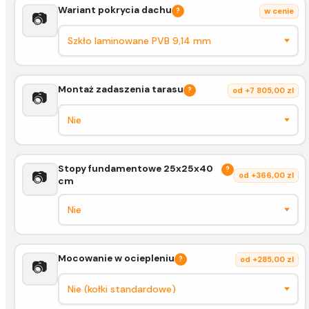
Wariant pokrycia dachu
?
w cenie
📷
Montaż zadaszenia tarasu
?
od +7 805,00 zl
📷
Stopy fundamentowe 25x25x40
?
📷
od +366,00 zl
cm
Mocowanie w ociepleniu
?
od +285,00 zl
📷