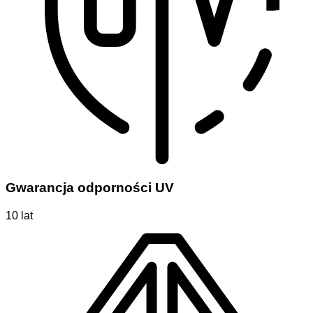
Gwarancja odporności UV
10 lat