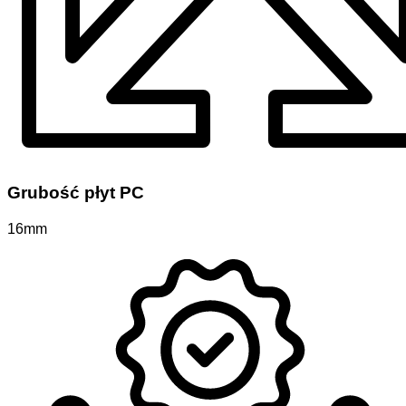
Grubość płyt PC
16mm