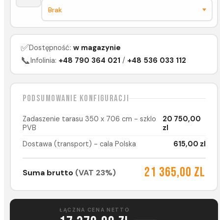
✅
Dostępność:
w magazynie
📞
Infolinia:
+48 790 364 021
/
+48 536 033 112
Podsumowanie konfiguracji
Zadaszenie tarasu 350 x 706 cm - szklo
20 750,00
PVB
zl
Dostawa (transport) - cala Polska
615,00 zl
21 365,00 zl
Suma brutto
(VAT 23%)
ŁĄCZNA CENA NETTO