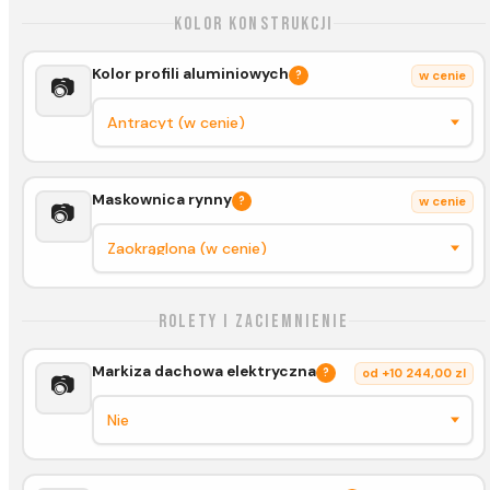
Kolor konstrukcji
Kolor profili aluminiowych
?
w cenie
📷
Maskownica rynny
?
w cenie
📷
Rolety i zaciemnienie
Markiza dachowa elektryczna
?
od +10 244,00 zl
📷