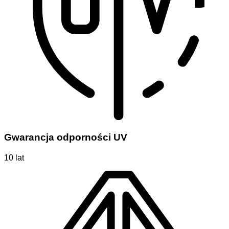
Gwarancja odporności UV
10 lat