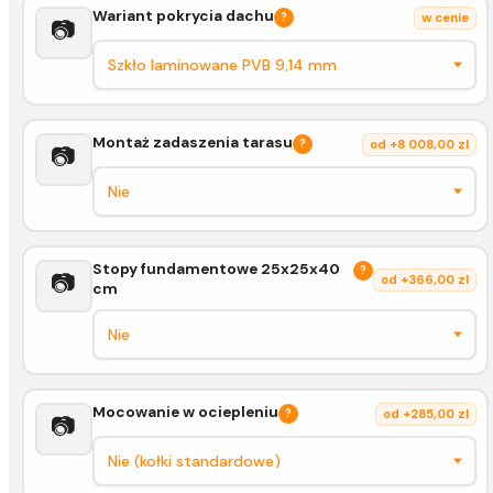
Wariant pokrycia dachu
?
w cenie
📷
Montaż zadaszenia tarasu
?
od +8 008,00 zl
📷
Stopy fundamentowe 25x25x40
?
📷
od +366,00 zl
cm
Mocowanie w ociepleniu
?
od +285,00 zl
📷