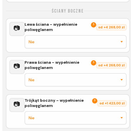
Ściany boczne
Lewa ściana – wypełnienie
?
📷
od +4 268,00 zl
poliwęglanem
Prawa ściana – wypełnienie
?
📷
od +4 268,00 zl
poliwęglanem
Trójkąt boczny – wypełnienie
?
📷
od +1 423,00 zl
poliwęglanem