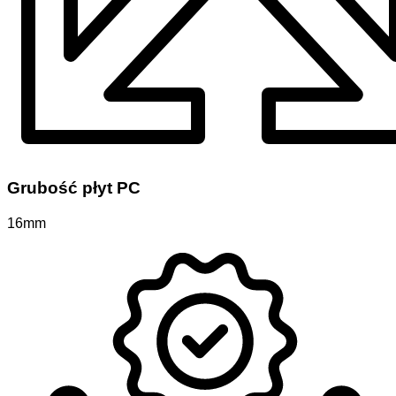
Grubość płyt PC
16mm