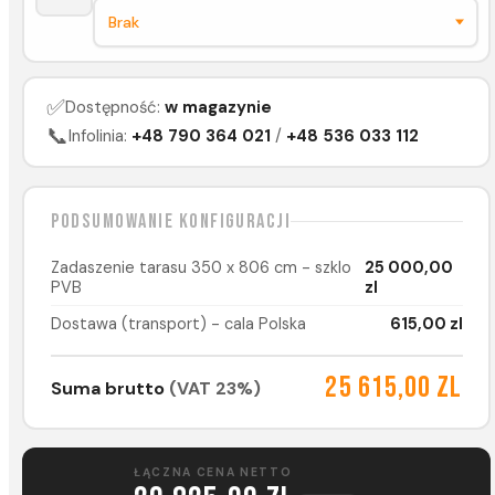
✅
Dostępność:
w magazynie
📞
Infolinia:
+48 790 364 021
/
+48 536 033 112
Podsumowanie konfiguracji
Zadaszenie tarasu 350 x 806 cm - szklo
25 000,00
PVB
zl
Dostawa (transport) - cala Polska
615,00 zl
25 615,00 zl
Suma brutto
(VAT 23%)
ŁĄCZNA CENA NETTO