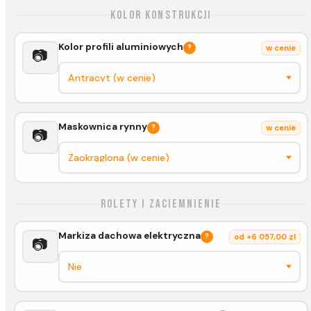
Kolor konstrukcji
Kolor profili aluminiowych
?
w cenie
📷
Maskownica rynny
?
w cenie
📷
Rolety i zaciemnienie
Markiza dachowa elektryczna
?
od +6 057,00 zl
📷