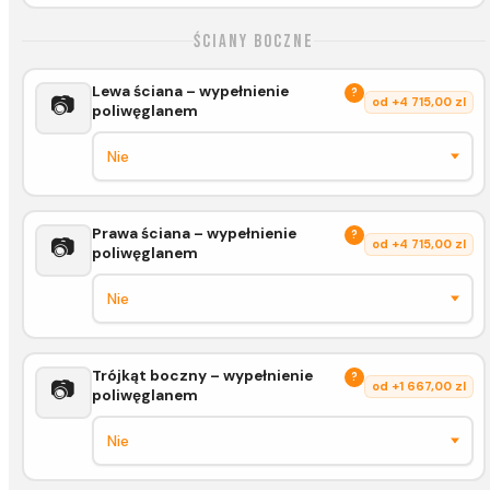
Ściany boczne
Lewa ściana – wypełnienie
?
📷
od +4 715,00 zl
poliwęglanem
Prawa ściana – wypełnienie
?
📷
od +4 715,00 zl
poliwęglanem
Trójkąt boczny – wypełnienie
?
📷
od +1 667,00 zl
poliwęglanem