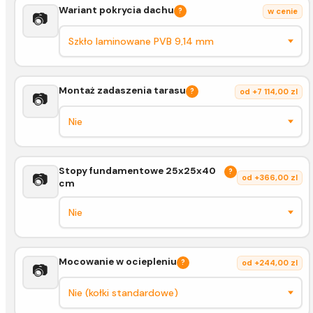
Wariant pokrycia dachu
?
w cenie
📷
Montaż zadaszenia tarasu
?
od +7 114,00 zl
📷
Stopy fundamentowe 25x25x40
?
📷
od +366,00 zl
cm
Mocowanie w ociepleniu
?
od +244,00 zl
📷