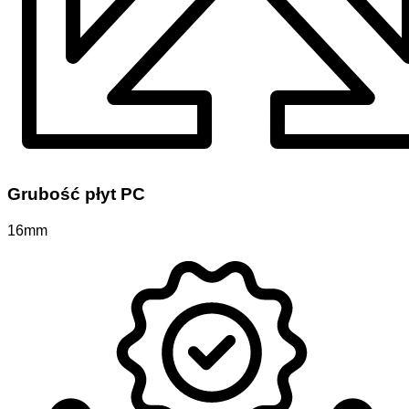
Grubość płyt PC
16mm