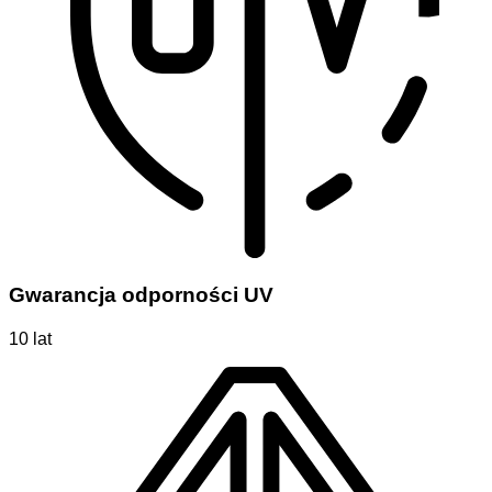
Gwarancja odporności UV
10 lat