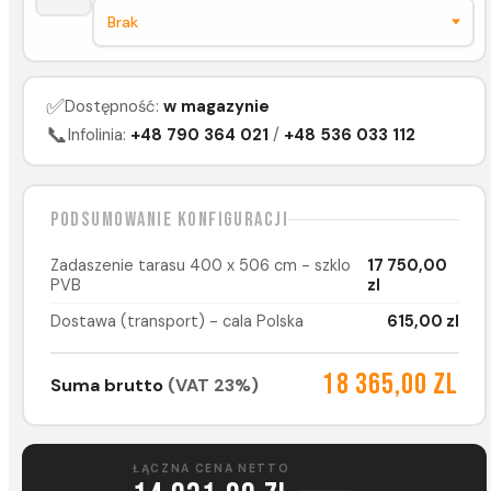
✅
Dostępność:
w magazynie
📞
Infolinia:
+48 790 364 021
/
+48 536 033 112
Podsumowanie konfiguracji
Zadaszenie tarasu 400 x 506 cm - szklo
17 750,00
PVB
zl
Dostawa (transport) - cala Polska
615,00 zl
18 365,00 zl
Suma brutto
(VAT 23%)
ŁĄCZNA CENA NETTO