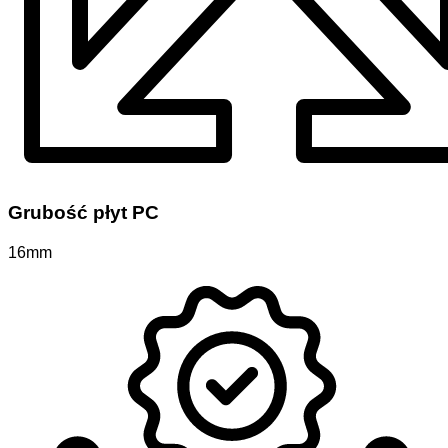
Grubość płyt PC
16mm