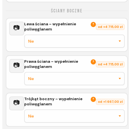
Ściany boczne
Lewa ściana – wypełnienie
?
📷
od +4 715,00 zl
poliwęglanem
Prawa ściana – wypełnienie
?
📷
od +4 715,00 zl
poliwęglanem
Trójkąt boczny – wypełnienie
?
📷
od +1 667,00 zl
poliwęglanem