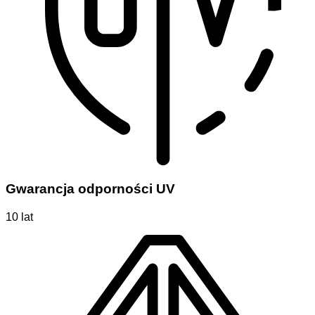
Gwarancja odporności UV
10 lat