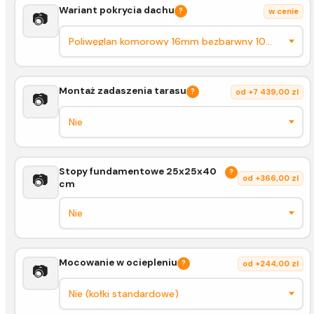
Wariant pokrycia dachu
?
w cenie
📷
Montaż zadaszenia tarasu
?
od +7 439,00 zl
📷
Stopy fundamentowe 25x25x40
?
📷
od +366,00 zl
cm
Mocowanie w ociepleniu
?
od +244,00 zl
📷