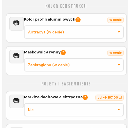
Kolor konstrukcji
Kolor profili aluminiowych
?
w cenie
📷
Maskownica rynny
?
w cenie
📷
Rolety i zaciemnienie
Markiza dachowa elektryczna
?
od +9 187,00 zl
📷