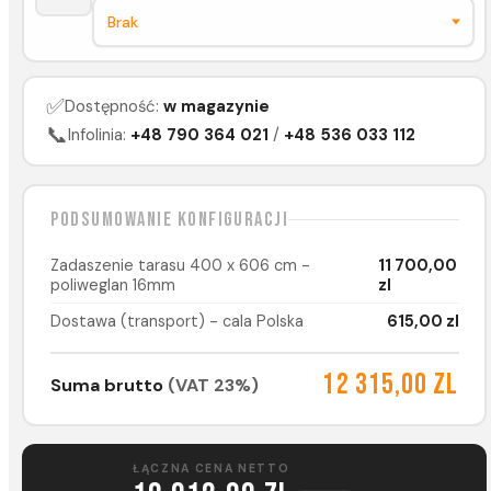
✅
Dostępność:
w magazynie
📞
Infolinia:
+48 790 364 021
/
+48 536 033 112
Podsumowanie konfiguracji
Zadaszenie tarasu 400 x 606 cm -
11 700,00
poliweglan 16mm
zl
Dostawa (transport) - cala Polska
615,00 zl
12 315,00 zl
Suma brutto
(VAT 23%)
ŁĄCZNA CENA NETTO