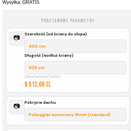
Wysyłka: GRATIS
Podstawowe parametry
Szerokość (od ściany do słupa)
📷
400 cm
Długość (wzdłuż ściany)
606 cm
Cena bazowa (netto)
9 512,00 zl
Pokrycie dachu
📷
Poliwęglan komorowy 16mm (standard)