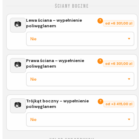
Ściany boczne
Lewa ściana – wypełnienie
?
📷
od +6 301,00 zl
poliwęglanem
Prawa ściana – wypełnienie
?
📷
od +6 301,00 zl
poliwęglanem
Trójkąt boczny – wypełnienie
?
📷
od +3 415,00 zl
poliwęglanem