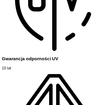
Gwarancja odporności UV
10 lat