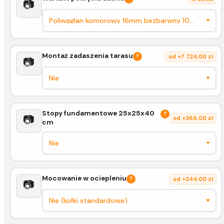
📷
Montaż zadaszenia tarasu
?
od +7 724,00 zl
📷
Stopy fundamentowe 25x25x40
?
📷
od +366,00 zl
cm
Mocowanie w ociepleniu
?
od +244,00 zl
📷