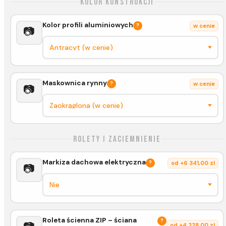
Kolor konstrukcji
Kolor profili aluminiowych
?
w cenie
📷
Maskownica rynny
?
w cenie
📷
Rolety i zaciemnienie
Markiza dachowa elektryczna
?
od +6 341,00 zl
📷
Roleta ścienna ZIP – ściana
?
od +4 228,00 zl