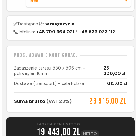
✅
Dostępność:
w magazynie
📞
Infolinia:
+48 790 364 021
/
+48 536 033 112
Podsumowanie konfiguracji
Zadaszenie tarasu 550 x 506 cm -
23
poliweglan 16mm
300,00 zl
Dostawa (transport) - cala Polska
615,00 zl
23 915,00 zl
Suma brutto
(VAT 23%)
ŁĄCZNA CENA NETTO
19 443,00 zl
NETTO