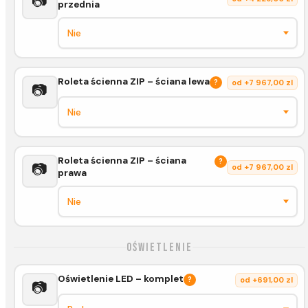
📷
przednia
Roleta ścienna ZIP – ściana lewa
?
od +7 967,00 zl
📷
Roleta ścienna ZIP – ściana
?
📷
od +7 967,00 zl
prawa
Oświetlenie
Oświetlenie LED – komplet
?
od +691,00 zl
📷