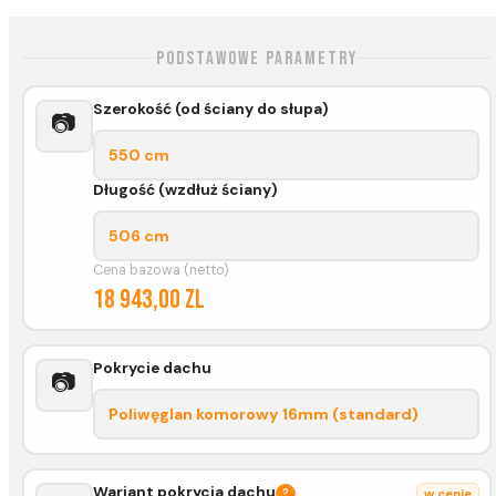
Podstawowe parametry
Szerokość (od ściany do słupa)
📷
550 cm
Długość (wzdłuż ściany)
506 cm
Cena bazowa (netto)
18 943,00 zl
Pokrycie dachu
📷
Poliwęglan komorowy 16mm (standard)
Wariant pokrycia dachu
?
w cenie