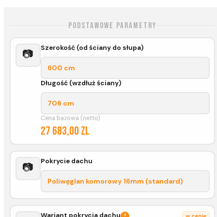
Podstawowe parametry
Szerokość (od ściany do słupa)
📷
600 cm
Długość (wzdłuż ściany)
706 cm
Cena bazowa (netto)
27 683,00 zl
Pokrycie dachu
📷
Poliwęglan komorowy 16mm (standard)
Wariant pokrycia dachu
?
w cenie