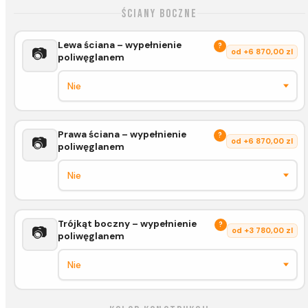
Ściany boczne
Lewa ściana – wypełnienie
?
📷
od +6 870,00 zl
poliwęglanem
Prawa ściana – wypełnienie
?
📷
od +6 870,00 zl
poliwęglanem
Trójkąt boczny – wypełnienie
?
📷
od +3 780,00 zl
poliwęglanem