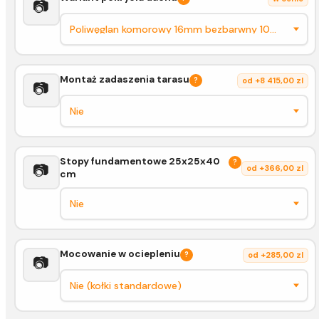
📷
Montaż zadaszenia tarasu
?
od +8 415,00 zl
📷
Stopy fundamentowe 25x25x40
?
📷
od +366,00 zl
cm
Mocowanie w ociepleniu
?
od +285,00 zl
📷