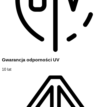
Gwarancja odporności UV
10 lat