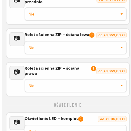
📷
przednia
Roleta ścienna ZIP – ściana lewa
?
od +8 659,00 zl
📷
Roleta ścienna ZIP – ściana
?
📷
od +8 659,00 zl
prawa
Oświetlenie
Oświetlenie LED – komplet
?
od +1 016,00 zl
📷