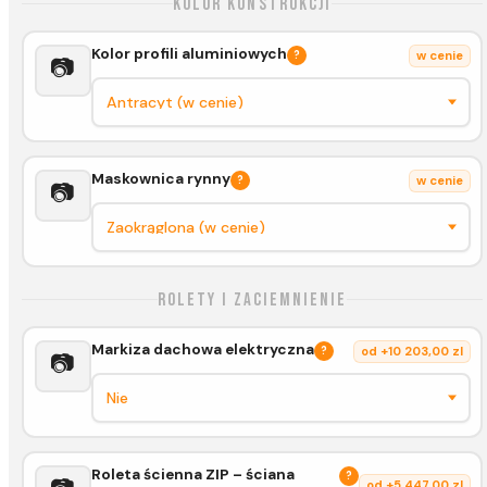
Kolor konstrukcji
Kolor profili aluminiowych
?
w cenie
📷
Maskownica rynny
?
w cenie
📷
Rolety i zaciemnienie
Markiza dachowa elektryczna
?
od +10 203,00 zl
📷
Roleta ścienna ZIP – ściana
?
od +5 447,00 zl