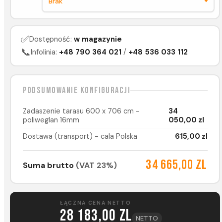
✅
Dostępność:
w magazynie
📞
Infolinia:
+48 790 364 021
/
+48 536 033 112
Podsumowanie konfiguracji
Zadaszenie tarasu 600 x 706 cm -
34
poliweglan 16mm
050,00 zl
Dostawa (transport) - cala Polska
615,00 zl
34 665,00 zl
Suma brutto
(VAT 23%)
ŁĄCZNA CENA NETTO
28 183,00 zl
NETTO