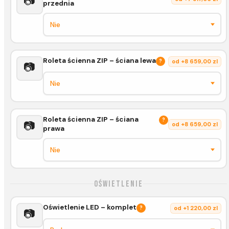
📷
przednia
Roleta ścienna ZIP – ściana lewa
?
od +8 659,00 zl
📷
Roleta ścienna ZIP – ściana
?
📷
od +8 659,00 zl
prawa
Oświetlenie
Oświetlenie LED – komplet
?
od +1 220,00 zl
📷