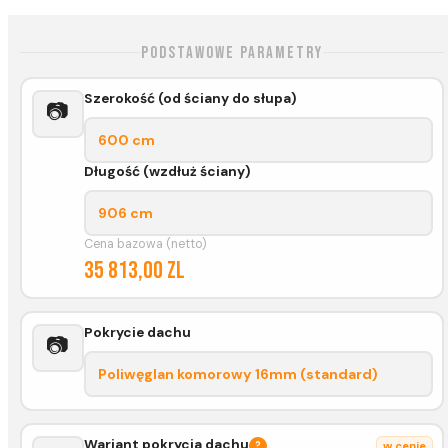
Podstawowe parametry
Szerokość (od ściany do słupa)
📷
600 cm
Długość (wzdłuż ściany)
906 cm
Cena bazowa (netto)
35 813,00 zl
Pokrycie dachu
📷
Poliwęglan komorowy 16mm (standard)
Wariant pokrycia dachu
?
w cenie