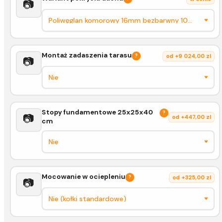
📷
Montaż zadaszenia tarasu
?
od +9 024,00 zl
📷
Stopy fundamentowe 25x25x40
?
📷
od +447,00 zl
cm
Mocowanie w ociepleniu
?
od +325,00 zl
📷