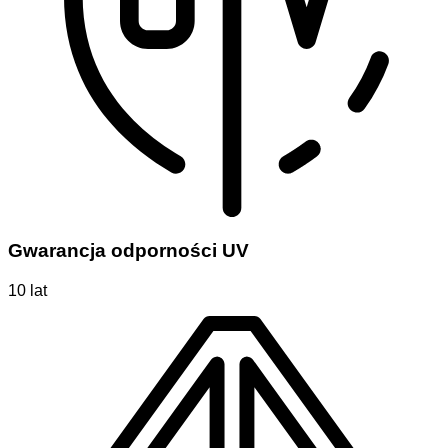
Gwarancja odporności UV
10 lat