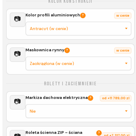
Kolor konstrukcji
Kolor profili aluminiowych
?
w cenie
📷
Maskownica rynny
?
w cenie
📷
Rolety i zaciemnienie
Markiza dachowa elektryczna
?
od +11 789,00 zl
📷
Roleta ścienna ZIP – ściana
?
od +7 317,00 zl