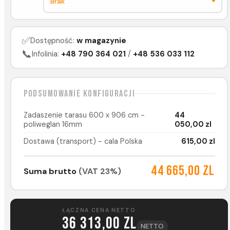
✅
Dostępność:
w magazynie
📞
Infolinia:
+48 790 364 021
/
+48 536 033 112
Podsumowanie konfiguracji
Zadaszenie tarasu 600 x 906 cm -
44
poliweglan 16mm
050,00 zl
Dostawa (transport) - cala Polska
615,00 zl
44 665,00 zl
Suma brutto
(VAT 23%)
ŁĄCZNA CENA NETTO
36 313,00 zl
NETTO