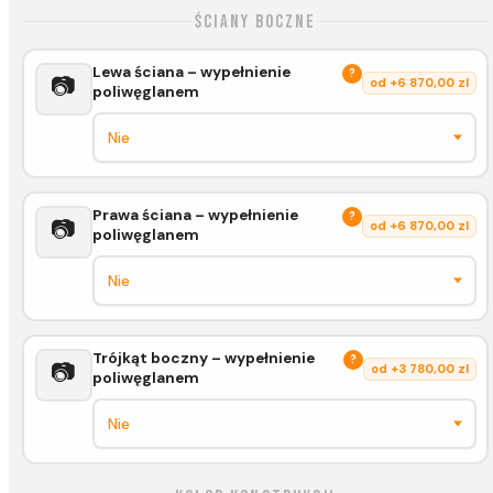
Ściany boczne
Lewa ściana – wypełnienie
?
📷
od +6 870,00 zl
poliwęglanem
Prawa ściana – wypełnienie
?
📷
od +6 870,00 zl
poliwęglanem
Trójkąt boczny – wypełnienie
?
📷
od +3 780,00 zl
poliwęglanem