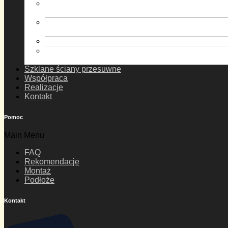
Zadaszenia tarasów ProExpert – dach
poliwęglanowy
Zadaszenia tarasów ProExpert Plus – dach
poliwęglanowy
Zadaszenie tarasów ProExpert – dach szklany
Zadaszenia tarasów ProExpert Plus – dach
szklany
Szklane ściany przesuwne
Współpraca
Realizacje
Kontakt
Pomoc
Main Menu
FAQ
Rekomendacje
Montaż
Podłoże
Kontakt