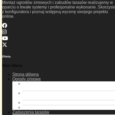
Montaż ogrodów zimowych i zabudów tarasów realizujemy w
oparciu o trwałe systemy i profesjonalne wykonanie. Skorzysta
z konfiguratora i poznaj wstępną wycenę swojego projektu
online.
Oferta
Main Menu
Strona główna
Ogrody zimowe
Ogrody Zimowe ProExpert – dach
poliwęglanowy
Ogrody Zimowe ProExpert Plus – dach
poliwęglanowy
Ogrody Zimowe ProExpert – dach szklany
Ogrody Zimowe ProExpert Plus – dach szklany
Zadaszenia tarasów