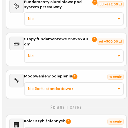
Fundamenty aluminiowe pod
?
🔩
od +772,00 zl
system przesuwny
Stopy fundamentowe 25x25x40
?
🧱
od +500,00 zl
cm
Mocowanie w ociepleniu
?
w cenie
🔧
Ściany i szyby
Kolor szyb ściennych
?
w cenie
🏢