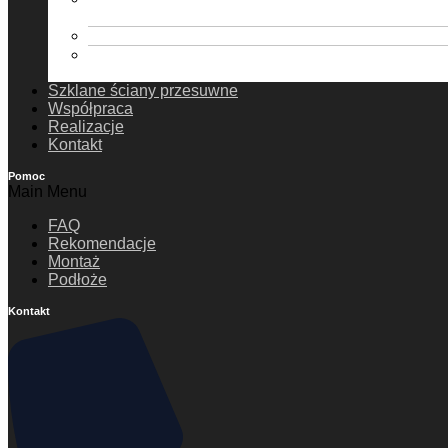
poliwęglanowy
Zadaszenie tarasów ProExpert – dach szklany
Zadaszenia tarasów ProExpert Plus – dach
szklany
Szklane ściany przesuwne
Współpraca
Realizacje
Kontakt
Pomoc
Main Menu
FAQ
Rekomendacje
Montaż
Podłoże
Kontakt