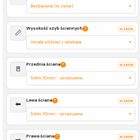
Wysokość szyb ściennych
?
w cenie
📏
Przednia ściana
?
w cenie
🚪
Lewa ściana
?
w cenie
⬅️
Prawa ściana
?
w cenie