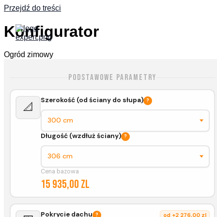
Przejdź do treści
Konfigurator
Ogród zimowy
Podstawowe parametry
Szerokość (od ściany do słupa)
?
📐
Długość (wzdłuż ściany)
?
Cena bazowa
15 935,00 zl
Pokrycie dachu
?
od +2 276,00 zl