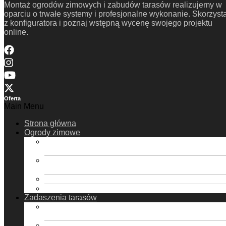
Montaż ogrodów zimowych i zabudów tarasów realizujemy w
oparciu o trwałe systemy i profesjonalne wykonanie. Skorzysta
z konfiguratora i poznaj wstępną wycenę swojego projektu
online.
Oferta
Main Menu
Strona główna
Ogrody zimowe
Ogrody Zimowe ProExpert – dach
poliwęglanowy
Ogrody Zimowe ProExpert Plus – dach
poliwęglanowy
Ogrody Zimowe ProExpert – dach szklany
Ogrody Zimowe ProExpert Plus – dach szklany
Zadaszenia tarasów
Zadaszenia tarasów ProExpert – dach
poliwęglanowy
Zadaszenia tarasów ProExpert Plus – dach