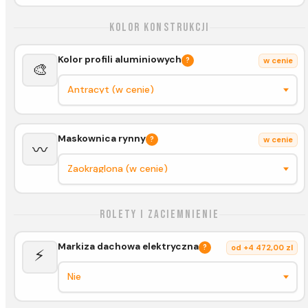
Kolor konstrukcji
Kolor profili aluminiowych
?
w cenie
🎨
Maskownica rynny
?
w cenie
〰️
Rolety i zaciemnienie
Markiza dachowa elektryczna
?
od +4 472,00 zl
⚡