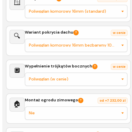
🪟
Wariant pokrycia dachu
?
w cenie
🔍
Wypełnienie trójkątów bocznych
?
w cenie
🔲
Montaż ogrodu zimowego
?
od +7 232,00 zl
🏠