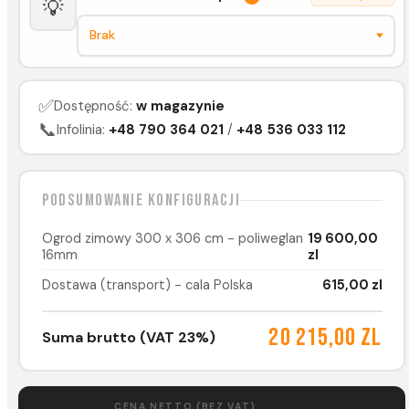
💡
✅
Dostępność:
w magazynie
📞
Infolinia:
+48 790 364 021
/
+48 536 033 112
Podsumowanie konfiguracji
Ogrod zimowy 300 x 306 cm - poliweglan
19 600,00
16mm
zl
Dostawa (transport) - cala Polska
615,00 zl
20 215,00 zl
Suma brutto (VAT 23%)
CENA NETTO (BEZ VAT)