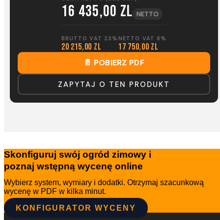
16 435,00 zl
NETTO
BRUTTO VAT 23%
NETTO VAT 8%
20 215,00 zl
17 750,00 zl
📄 POBIERZ PDF
ZAPYTAJ O TEN PRODUKT
Skonfiguruj swój ogród zimowy i
poznaj wstępną wycenę online
Wybierz system, wymiary i dodatki. Otrzymaj szacunkową
wycenę w PDF w kilka minut.
KONFIGURATOR WYCENY