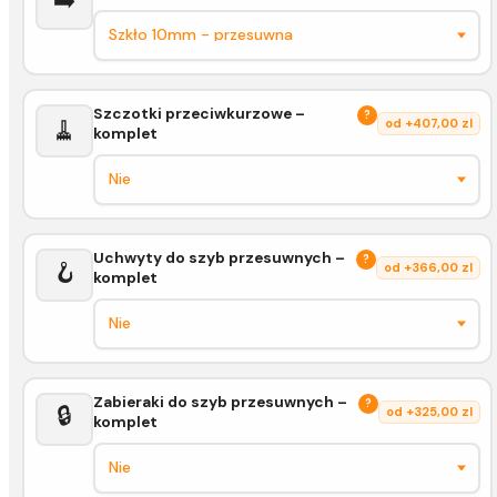
➡️
Szczotki przeciwkurzowe –
?
🧹
od +407,00 zl
komplet
Uchwyty do szyb przesuwnych –
?
🪝
od +366,00 zl
komplet
Zabieraki do szyb przesuwnych –
?
🔒
od +325,00 zl
komplet