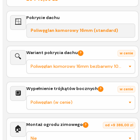
Pokrycie dachu
🪟
Poliwęglan komorowy 16mm (standard)
Wariant pokrycia dachu
?
w cenie
🔍
Wypełnienie trójkątów bocznych
?
w cenie
🔲
Montaż ogrodu zimowego
?
od +9 386,00 zl
🏠