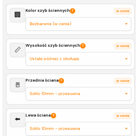
Kolor szyb ściennych
?
w cenie
🏢
Wysokość szyb ściennych
?
w cenie
📏
Przednia ściana
?
w cenie
🚪
Lewa ściana
?
w cenie
⬅️