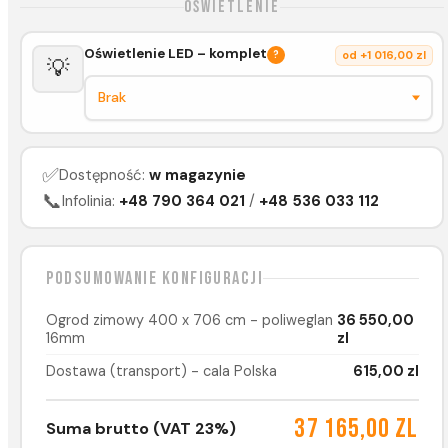
Oświetlenie
Oświetlenie LED – komplet
?
od +1 016,00 zl
💡
✅
Dostępność:
w magazynie
📞
Infolinia:
+48 790 364 021
/
+48 536 033 112
Podsumowanie konfiguracji
Ogrod zimowy 400 x 706 cm - poliweglan
36 550,00
16mm
zl
Dostawa (transport) - cala Polska
615,00 zl
37 165,00 zl
Suma brutto (VAT 23%)