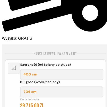
Wysyłka: GRATIS
Podstawowe parametry
Szerokość (od ściany do słupa)
📐
400 cm
Długość (wzdłuż ściany)
706 cm
Cena bazowa
29 715,00 zl