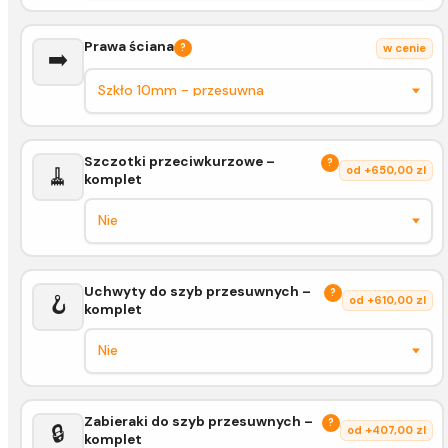
Prawa ściana
?
w cenie
➡️
Szczotki przeciwkurzowe –
?
🧹
od +650,00 zl
komplet
Uchwyty do szyb przesuwnych –
?
🪝
od +610,00 zl
komplet
Zabieraki do szyb przesuwnych –
?
🔒
od +407,00 zl
komplet