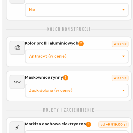
Kolor konstrukcji
Kolor profili aluminiowych
?
w cenie
🎨
Maskownica rynny
?
w cenie
〰️
Rolety i zaciemnienie
Markiza dachowa elektryczna
?
od +9 919,00 zl
⚡