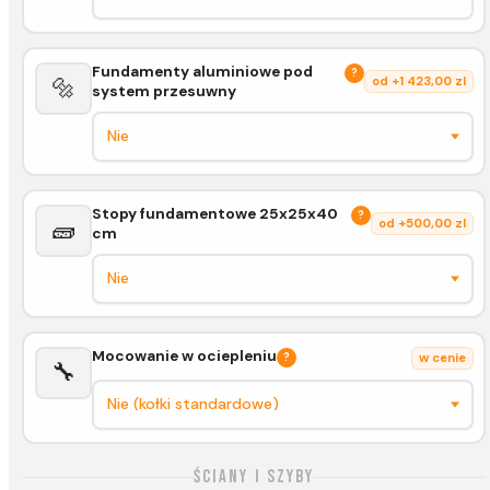
Fundamenty aluminiowe pod
?
🔩
od +1 423,00 zl
system przesuwny
Stopy fundamentowe 25x25x40
?
🧱
od +500,00 zl
cm
Mocowanie w ociepleniu
?
w cenie
🔧
Ściany i szyby