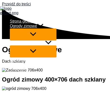
Przejdź do treści
Strona główna
Ogrody zimowe
Zadaszenia tarasów
Ogrody Zimowe
Szklane ściany przesuwne
Dach szklany
Współpraca
Realizacje
Kontakt
Ogród zimowy 400×706 dach szklany