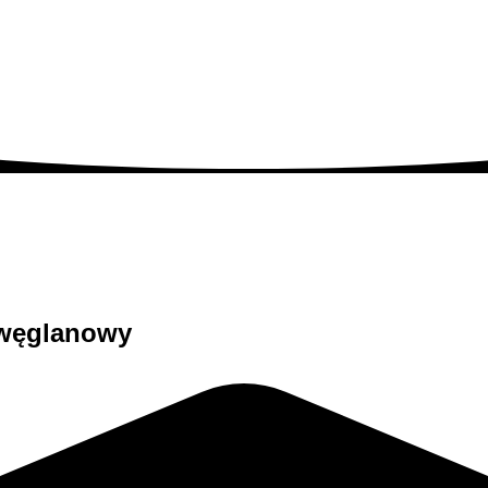
iwęglanowy