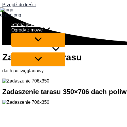
Przejdź do treści
Strona główna
Ogrody zimowe
Zadaszenia tarasów
Zadaszenie tarasu
Szklane ściany przesuwne
dach poliwęglanowy
Współpraca
Realizacje
Kontakt
Zadaszenie tarasu 350×706 dach poli